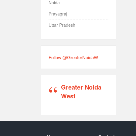
Noida
Prayagraj
Uttar Pradesh
Follow @GreaterNoidaW
Greater Noida
West