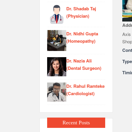
Dr. Shadab Taj
(Physician)
Add
Dr. Nidhi Gupta
Axis
(Homeopathy)
Shop
Cont
Dr. Nazia Ali
Typ
(Dental Surgeon)
Timi
Dr. Rahul Ramteke
(Cardiologist)
Recent Posts