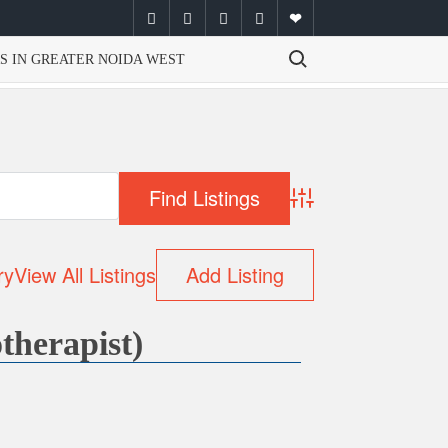
facebook
twitter
instagram
youtube
email
Search for:
S IN GREATER NOIDA WEST
Advanced Search
ry
View All Listings
Add Listing
therapist)