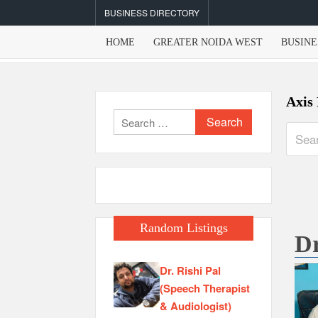
Skip
BUSINESS DIRECTORY
to
content
HOME
GREATER NOIDA WEST
BUSINE
Axis
Search
for:
Random Listings
Dr
Dr. Rishi Pal
(Speech Therapist
& Audiologist)