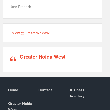
Uttar Pradesh
Follow @GreaterNoidaW
Greater Noida West
Home
Contact
Business
Directory
Greater Noida
West