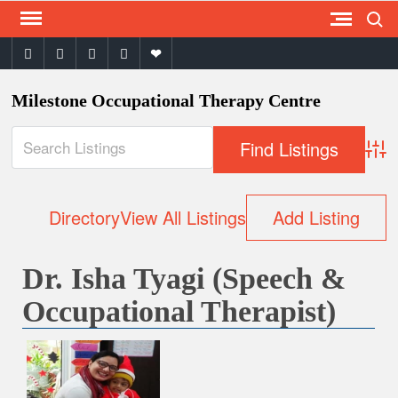
Search
Skip
to
facebook
twitter
instagram
youtube
email
content
Milestone Occupational Therapy Centre
Adva
Directory
View All Listings
Add Listing
Dr. Isha Tyagi (Speech &
Occupational Therapist)