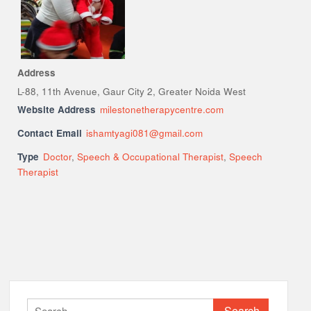
Address
L-88, 11th Avenue, Gaur City 2, Greater Noida West
Website Address
milestonetherapycentre.com
Contact Email
ishamtyagi081@gmail.com
Type
Doctor
,
Speech & Occupational Therapist
,
Speech
Therapist
Search