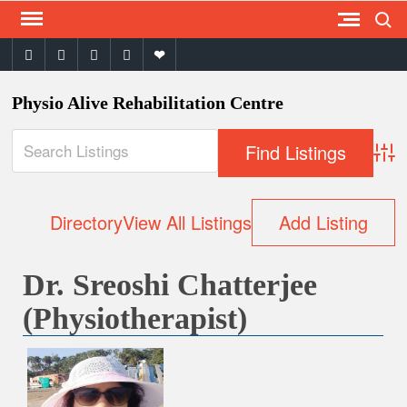
Search
Skip
to
facebook
twitter
instagram
youtube
email
content
Physio Alive Rehabilitation Centre
Adva
Directory
View All Listings
Add Listing
Dr. Sreoshi Chatterjee
(Physiotherapist)