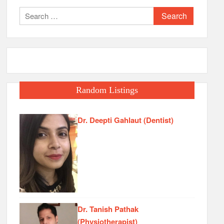
Search
for:
Random Listings
Dr. Deepti Gahlaut (Dentist)
Dr. Tanish Pathak
(Physiotherapist)