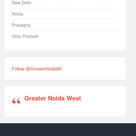
New Delhi
Noida
Prayagraj
Uttar Pradesh
Follow @GreaterNoidaW
Greater Noida West