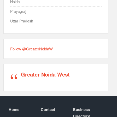
Noida
Prayagraj
Uttar Pradesh
Follow @GreaterNoidaW
Greater Noida West
Home
Contact
Business
Directory