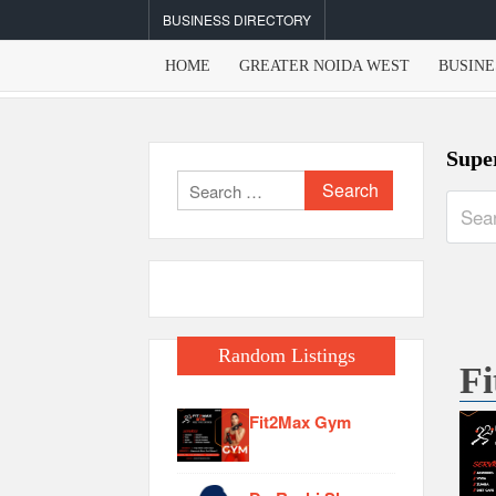
Skip
BUSINESS DIRECTORY
to
content
HOME
GREATER NOIDA WEST
BUSINE
Supe
Search
for:
Random Listings
F
Fit2Max Gym