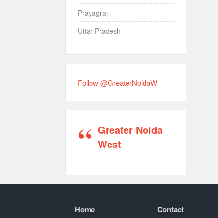
Prayagraj
Uttar Pradesh
Follow @GreaterNoidaW
Greater Noida
West
Home
Contact