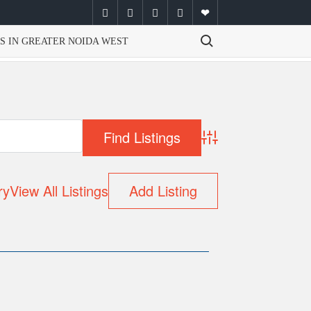
facebook
twitter
instagram
youtube
email
Search for:
S IN GREATER NOIDA WEST
Advanced Search
ry
View All Listings
Add Listing