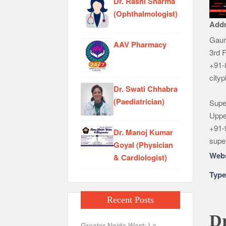
Dr. Rashi Sharma
(Ophthalmologist)
Add
Gaur
AAV Pharmacy
3rd F
+91-
city
Dr. Swati Chhabra
(Paediatrician)
Supe
Uppe
+91-
Dr. Manoj Kumar
supe
Goyal (Physician
Webs
& Cardiologist)
Typ
Recent Posts
Dr
Greater Noida West: La