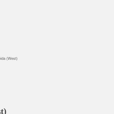
oida (West)
t)