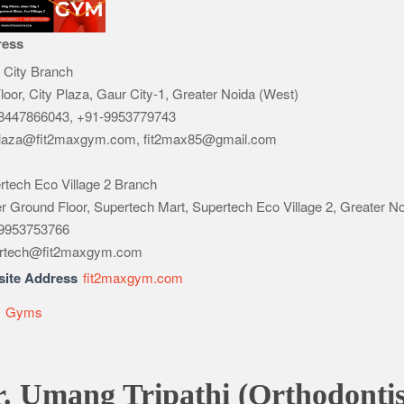
ress
 City Branch
loor, City Plaza, Gaur City-1, Greater Noida (West)
8447866043, +91-9953779743
plaza@fit2maxgym.com
,
fit2max85@gmail.com
rtech Eco Village 2 Branch
r Ground Floor, Supertech Mart, Supertech Eco Village 2, Greater N
9953753766
rtech@fit2maxgym.com
ite Address
fit2maxgym.com
e
Gyms
. Umang Tripathi (Orthodontis