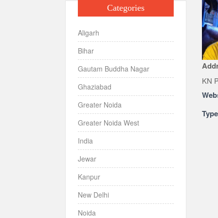
Categories
Aligarh
Bihar
Add
Gautam Buddha Nagar
KN P
Ghaziabad
Webs
Greater Noida
Typ
Greater Noida West
India
Jewar
Kanpur
New Delhi
Noida