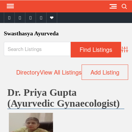
Search
Skip
to
facebook
twitter
instagram
youtube
email
content
Swasthasya Ayurveda
Adva
Directory
View All Listings
Add Listing
Dr. Priya Gupta
(Ayurvedic Gynaecologist)