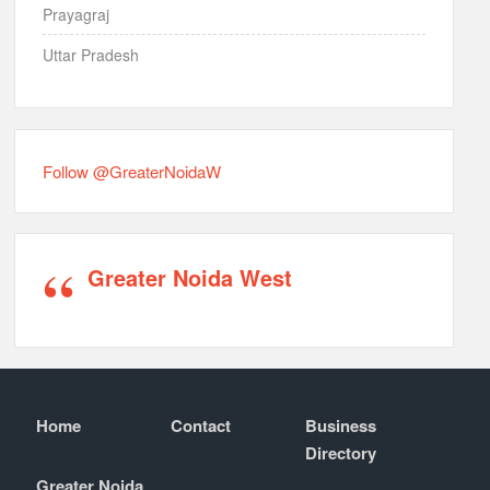
Prayagraj
Uttar Pradesh
Follow @GreaterNoidaW
Greater Noida West
Home
Contact
Business
Directory
Greater Noida