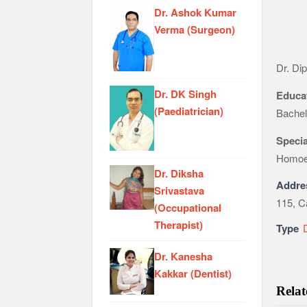
Dr. Ashok Kumar
Verma (Surgeon)
Dr. Di
Dr. DK Singh
Educa
(Paediatrician)
Bachel
Specia
Homoe
Dr. Diksha
Addre
Srivastava
115, C
(Occupational
Therapist)
Type
Dr. Kanesha
Kakkar (Dentist)
Relat