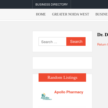
Skip
BUSINESS DIRECTORY
to
content
HOME
GREATER NOIDA WEST
BUSINE
Dr. 
Search
Return 
for:
Random Listings
Apollo Pharmacy