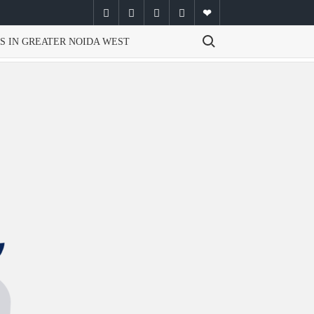
facebook
twitter
instagram
youtube
email
Search for:
S IN GREATER NOIDA WEST