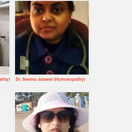
athy)
Dr. Seema Jaiswal (Homoeopathy)