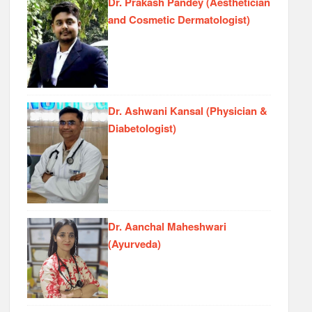
Dr. Prakash Pandey (Aesthetician
and Cosmetic Dermatologist)
Dr. Ashwani Kansal (Physician &
Diabetologist)
Dr. Aanchal Maheshwari
(Ayurveda)