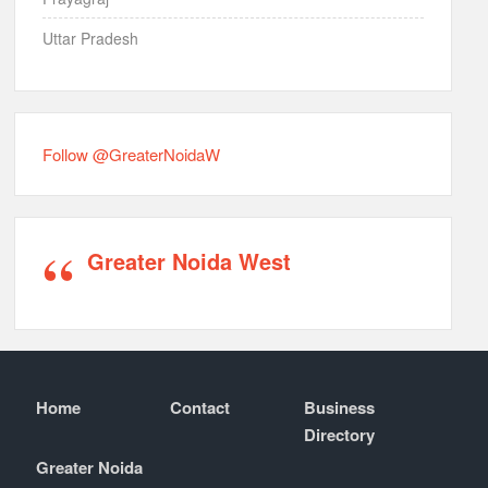
Uttar Pradesh
Follow @GreaterNoidaW
Greater Noida West
Home
Contact
Business
Directory
Greater Noida