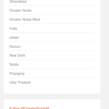
Ghaziabad
Greater Noida
Greater Noida West
India
Jewar
Kanpur
New Delhi
Noida
Prayagraj
Uttar Pradesh
Follow @GreaterNoidaW