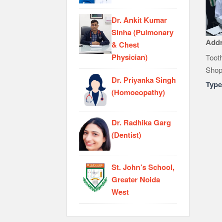
Dr. Ankit Kumar
Sinha (Pulmonary
Add
& Chest
Physician)
Toot
Shop
Dr. Priyanka Singh
Typ
(Homoeopathy)
Dr. Radhika Garg
(Dentist)
St. John’s School,
Greater Noida
West