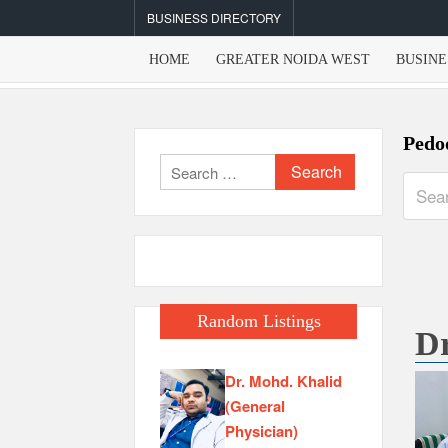
Skip
BUSINESS DIRECTORY
to
content
HOME
GREATER NOIDA WEST
BUSINE
Pedo
Search
for:
Random Listings
Dr
Dr. Mohd. Khalid
(General
Physician)