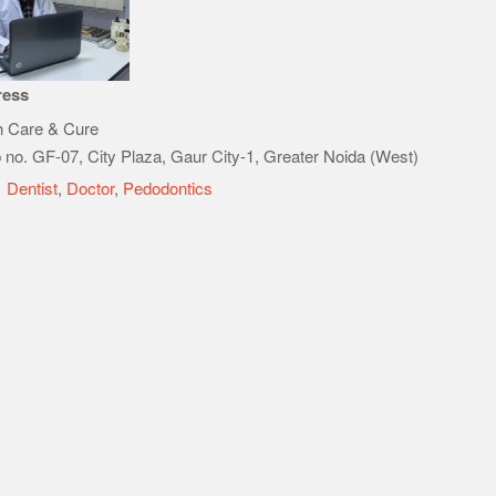
ress
h Care & Cure
 no. GF-07, City Plaza, Gaur City-1, Greater Noida (West)
e
Dentist
,
Doctor
,
Pedodontics