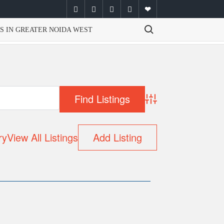
facebook
twitter
instagram
youtube
email
Search for:
S IN GREATER NOIDA WEST
Advanced Search
ry
View All Listings
Add Listing