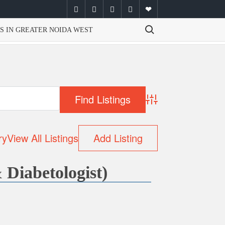
facebook
twitter
instagram
youtube
email
Search for:
S IN GREATER NOIDA WEST
Advanced Search
ry
View All Listings
Add Listing
 Diabetologist)