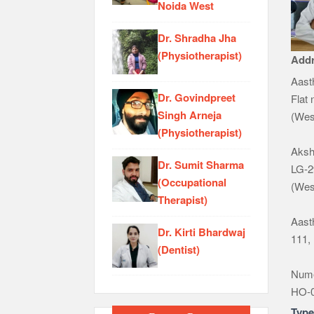
Noida West
Dr. Shradha Jha
(Physiotherapist)
Add
Aast
Dr. Govindpreet
Flat
Singh Arneja
(Wes
(Physiotherapist)
Aksh
Dr. Sumit Sharma
LG-2
(Occupational
(Wes
Therapist)
Aast
Dr. Kirti Bhardwaj
111, 
(Dentist)
Nume
HO-0
Typ