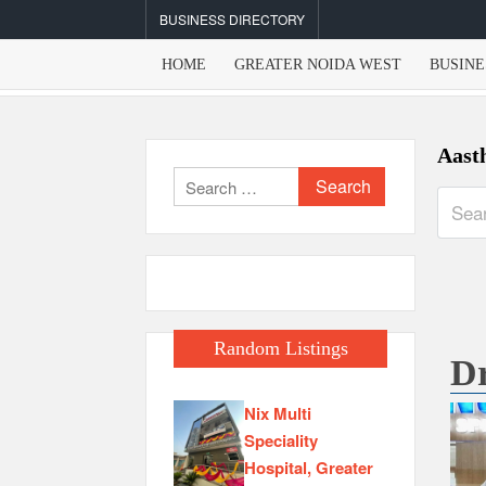
Skip
BUSINESS DIRECTORY
to
content
HOME
GREATER NOIDA WEST
BUSINE
Aast
Search
for:
Random Listings
Dr
Nix Multi
Speciality
Hospital, Greater