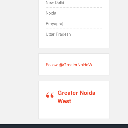
New Delhi
Noida
Prayagraj
Uttar Pradesh
Follow @GreaterNoidaW
Greater Noida
West