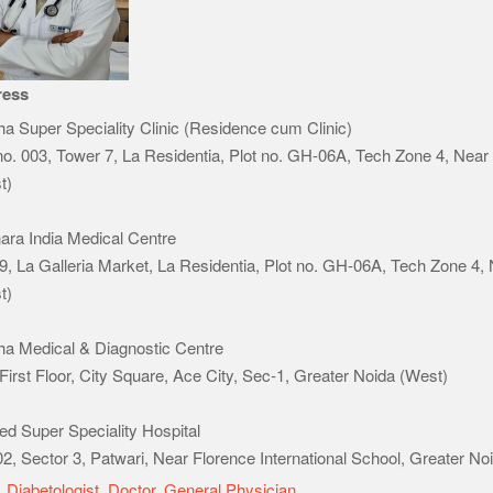
ress
ha Super Speciality Clinic (Residence cum Clinic)
 no. 003, Tower 7, La Residentia, Plot no. GH-06A, Tech Zone 4, Near
t)
ara India Medical Centre
9, La Galleria Market, La Residentia, Plot no. GH-06A, Tech Zone 4, 
t)
ha Medical & Diagnostic Centre
First Floor, City Square, Ace City, Sec-1, Greater Noida (West)
d Super Speciality Hospital
2, Sector 3, Patwari, Near Florence International School, Greater No
e
Diabetologist
,
Doctor
,
General Physician