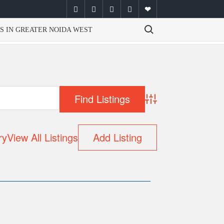
facebook
twitter
instagram
youtube
email
Search for:
S IN GREATER NOIDA WEST
Advanced Search
ry
View All Listings
Add Listing