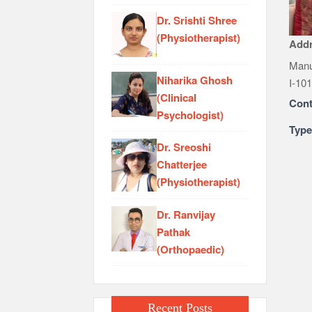
Dr. Srishti Shree
(Physiotherapist)
Add
Manu
Niharika Ghosh
I-10
(Clinical
Cont
Psychologist)
Typ
Dr. Sreoshi
Chatterjee
(Physiotherapist)
Dr. Ranvijay
Pathak
(Orthopaedic)
Recent Posts