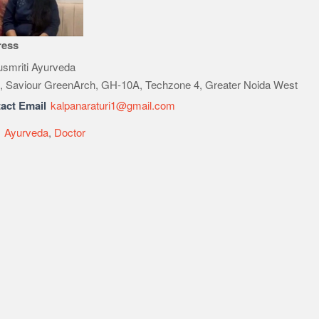
ress
smriti Ayurveda
1, Saviour GreenArch, GH-10A, Techzone 4, Greater Noida West
act Email
kalpanaraturi1@gmail.com
e
Ayurveda
,
Doctor