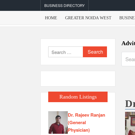
Skip
BUSINESS DIRECTORY
to
content
HOME
GREATER NOIDA WEST
BUSINE
Advi
Search
for:
Random Listings
Dr
Dr. Rajeev Ranjan
(General
Physician)