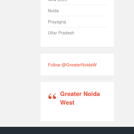
Noida
Prayagraj
Uttar Pradesh
Follow @GreaterNoidaW
Greater Noida
West