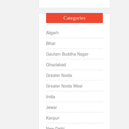
Categories
Aligarh
Bihar
Gautam Buddha Nagar
Ghaziabad
Greater Noida
Greater Noida West
India
Jewar
Kanpur
New Delhi