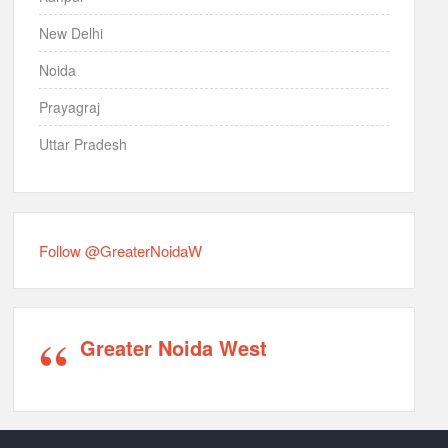
New Delhi
Noida
Prayagraj
Uttar Pradesh
Follow @GreaterNoidaW
Greater Noida West