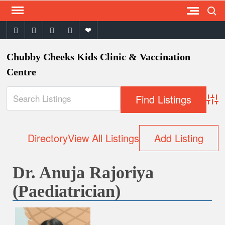
Search
Skip
to
facebook
twitter
instagram
youtube
email
content
Chubby Cheeks Kids Clinic & Vaccination
Centre
Adva
Directory
View All Listings
Add Listing
Dr. Anuja Rajoriya
(Paediatrician)