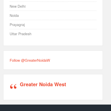
New Delhi
Noida
Prayagraj
Uttar Pradesh
Follow @GreaterNoidaW
Greater Noida West