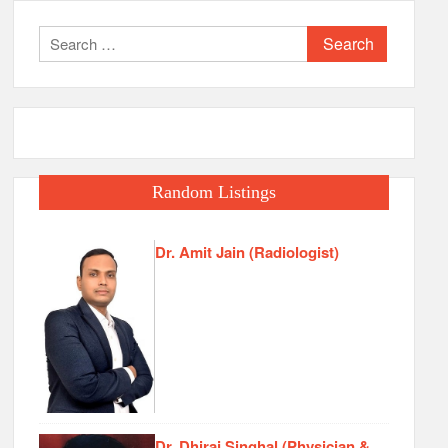
Search
for:
Random Listings
Dr. Amit Jain (Radiologist)
Dr. Dhiraj Singhal (Physician &