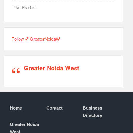
Uttar Pradesh
Follow @GreaterNoidaW
Greater Noida West
Home
Contact
Business
Directory
Greater Noida
West