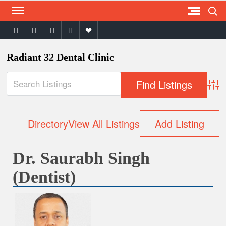
Search
Skip
to
facebook
twitter
instagram
youtube
email
content
Radiant 32 Dental Clinic
Adva
Directory
View All Listings
Add Listing
Dr. Saurabh Singh
(Dentist)