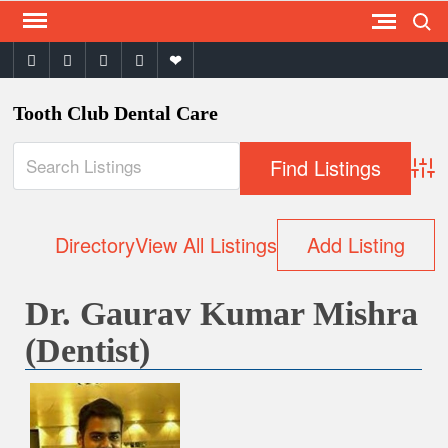
Search
Skip
to
facebook
twitter
instagram
youtube
email
content
Tooth Club Dental Care
Adva
Directory
View All Listings
Add Listing
Dr. Gaurav Kumar Mishra
(Dentist)