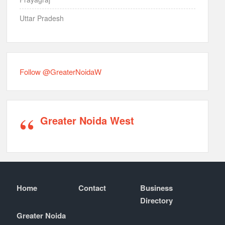
Uttar Pradesh
Follow @GreaterNoidaW
Greater Noida West
Home
Contact
Business
Directory
Greater Noida