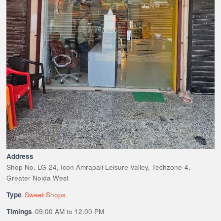
Address
Shop No. LG-24, Icon Amrapali Leisure Valley, Techzone-4,
Greater Noida West
Type
Sweet Shops
Timings
09:00 AM to 12:00 PM