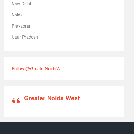
New Delhi
Noida
Prayagraj
Uttar Pradesh
Follow @GreaterNoidaW
Greater Noida West