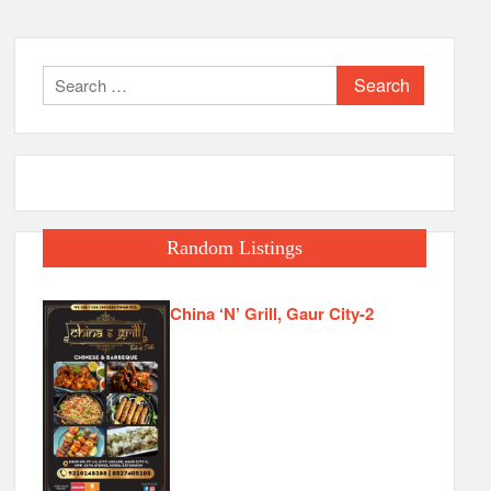
Search
for:
Random Listings
China ‘N’ Grill, Gaur City-2