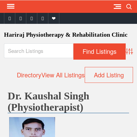
Search
Skip
to
facebook
twitter
instagram
youtube
email
content
Hariraj Physiotherapy & Rehabilitation Clinic
Adva
Directory
View All Listings
Add Listing
Dr. Kaushal Singh
(Physiotherapist)