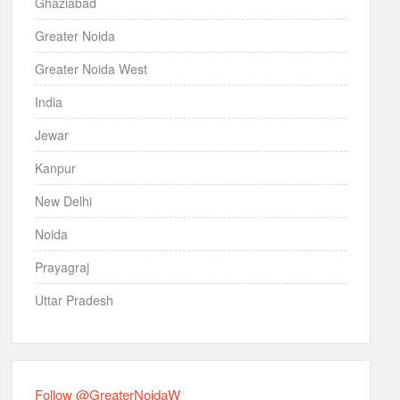
Ghaziabad
Greater Noida
Greater Noida West
India
Jewar
Kanpur
New Delhi
Noida
Prayagraj
Uttar Pradesh
Follow @GreaterNoidaW