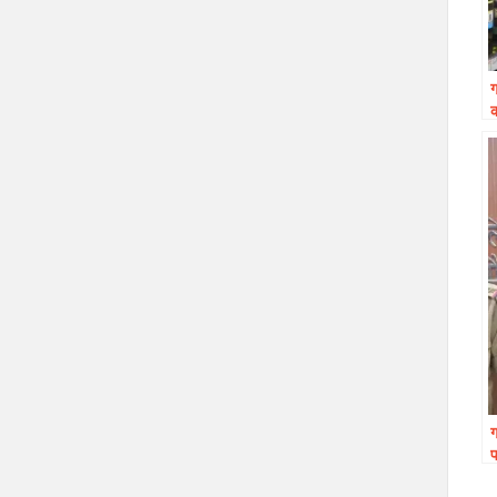
ग
क
ग
प