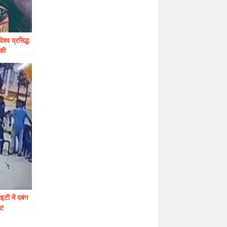
िश्व प्रसिद्ध
 की
इटी में दबंग
ीट