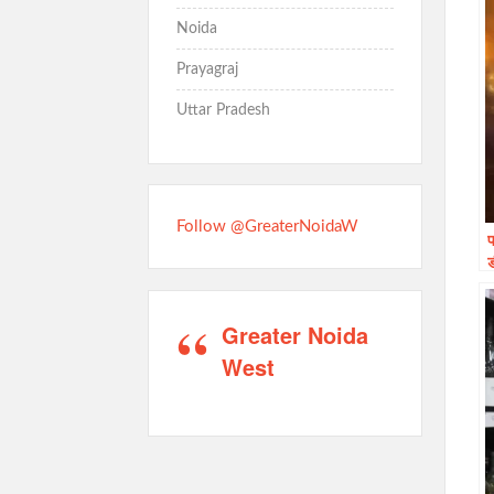
Noida
Prayagraj
Uttar Pradesh
Follow @GreaterNoidaW
फ
Greater Noida
West