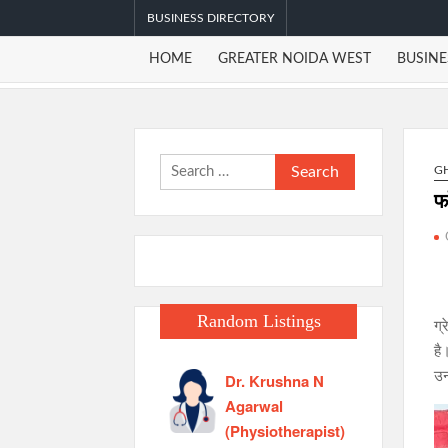
Skip
BUSINESS DIRECTORY
to
HOME
GREATER NOIDA WEST
BUSINE
content
Search
G
for:
फॉ
Random Listings
ग्
है
उन
Dr. Krushna N
Agarwal
(Physiotherapist)