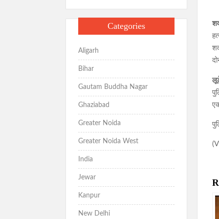
शव
Categories
हत
शव
Aligarh
दो
Bihar
लू
Gautam Buddha Nagar
पु
एक
Ghaziabad
Greater Noida
पु
Greater Noida West
(V
India
Jewar
R
Kanpur
New Delhi