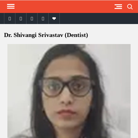
Search
Skip
to
facebook
twitter
instagram
youtube
email
content
Dr. Shivangi Srivastav (Dentist)