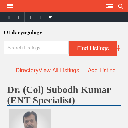
Search
Skip
to
facebook
twitter
instagram
youtube
email
content
Otolaryngology
Adva
Directory
View All Listings
Add Listing
Dr. (Col) Subodh Kumar
(ENT Specialist)