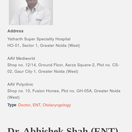
Address
Yatharth Super Speciality Hospital
HO-01, Sector 1, Greater Noida (West)
AAV Mediworld
Shop no. 12/14, Ground Floor, Aarza Square-2, Plot no. CS-
02, Gaur City-1, Greater Noida (West)
AAV Polyclinic
Shop no. 10, Fusion Homes, Plot no. GH-05A, Greater Noida
(West)
Type
Doctor
,
ENT
,
Otolaryngology
Dr. Abhishek Shah (ENT)