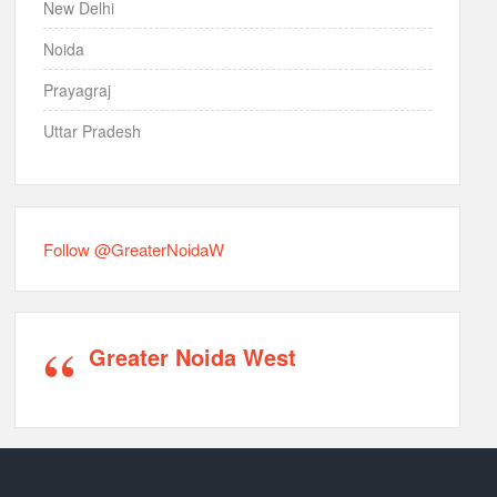
New Delhi
Noida
Prayagraj
Uttar Pradesh
Follow @GreaterNoidaW
Greater Noida West