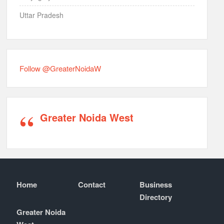
Uttar Pradesh
Follow @GreaterNoidaW
Greater Noida West
Home
Contact
Business
Directory
Greater Noida