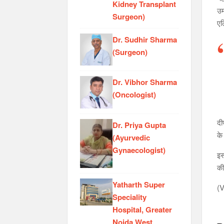
Kidney Transplant
उम
Surgeon)
एल
Dr. Sudhir Sharma
(Surgeon)
Dr. Vibhor Sharma
(Oncologist)
दी
Dr. Priya Gupta
के
(Ayurvedic
Gynaecologist)
इस
की
Yatharth Super
(V
Speciality
Hospital, Greater
Noida West