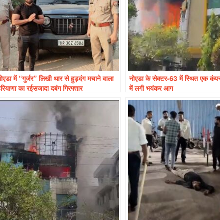
ोएडा में “गुर्जर” लिखी थार से हुड़दंग मचाने वाला
नोएडा के सेक्टर-63 में स्थित एक कंपन
रियाणा का रईसजादा दबंग गिरफ्तार
में लगी भयंकर आग