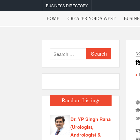
Skip
BUSINESS DIRECTORY
to
content
HOME
GREATER NOIDA WEST
BUSINE
Search
N
for:
द
Random Listings
दी
ती
अस
Dr. YP Singh Rana
(Urologist,
घट
Andrologist &
यह