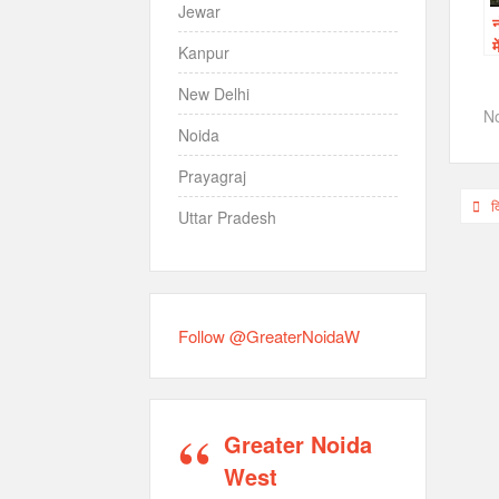
Jewar
न
म
Kanpur
New Delhi
N
Noida
Prayagraj
Pos
द
Uttar Pradesh
nav
Follow @GreaterNoidaW
Greater Noida
West